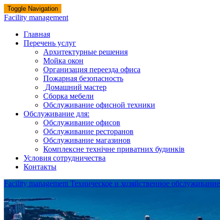
Toggle Navigation
Facility management
Главная
Перечень услуг
Архитектурные решения
Мойка окон
Организация переезда офиса
Пожарная безопасность
Домашний мастер
Сборка мебели
Обслуживание офисной техники
Обслуживание для:
Обслуживание офисов
Обслуживание ресторанов
Обслуживание магазинов
Комплексне технічне приватних будинків
Условия сотрудничества
Контакты
Facility management
Техническое и хозяйственное обслуживани