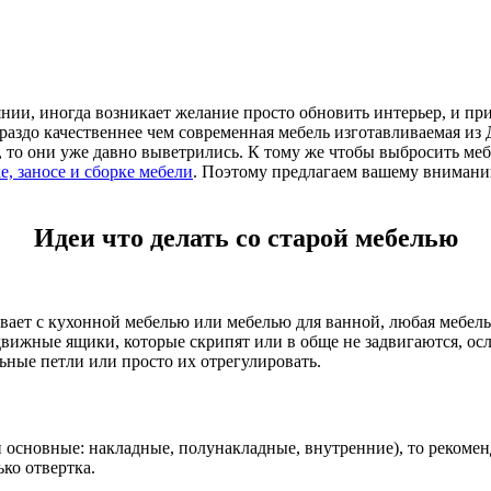
янии, иногда возникает желание просто обновить интерьер, и п
 гораздо качественнее чем современная мебель изготавливаемая 
то они уже давно выветрились. К тому же чтобы выбросить мебел
е, заносе и сборке мебели
. Поэтому предлагаем вашему вниманию
Идеи что делать со старой мебелью
бывает с кухонной мебелью или мебелью для ванной, любая мебель
выдвижные ящики, которые скрипят или в обще не задвигаются, 
ьные петли или просто их отрегулировать.
сновные: накладные, полунакладные, внутренние), то рекоменду
ько отвертка.