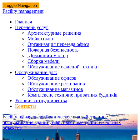
Toggle Navigation
Facility management
Главная
Перечень услуг
Архитектурные решения
Мойка окон
Организация переезда офиса
Пожарная безопасность
Домашний мастер
Сборка мебели
Обслуживание офисной техники
Обслуживание для:
Обслуживание офисов
Обслуживание ресторанов
Обслуживание магазинов
Комплексне технічне приватних будинків
Условия сотрудничества
Контакты
Facility management
Техническое и хозяйственное
обслуживание зданий, офисных помещений и частных
объектов