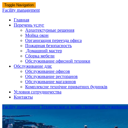
Toggle Navigation
Facility management
Главная
Перечень услуг
Архитектурные решения
Мойка окон
Организация переезда офиса
Пожарная безопасность
Домашний мастер
Сборка мебели
Обслуживание офисной техники
Обслуживание для:
Обслуживание офисов
Обслуживание ресторанов
Обслуживание магазинов
Комплексне технічне приватних будинків
Условия сотрудничества
Контакты
Facility management
Техническое и хозяйственное обслуживани